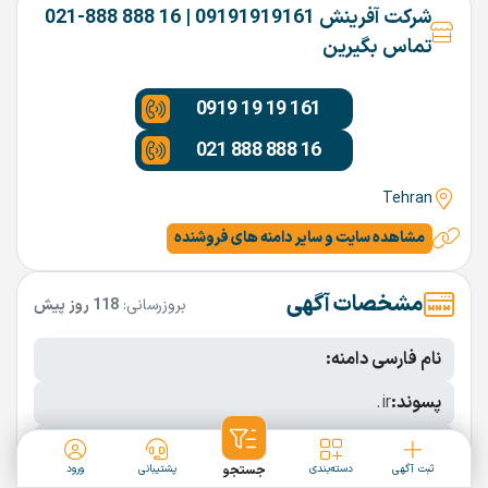
شرکت آفرینش 09191919161 | 16 888 888-021
تماس بگیرین
0919 19 19 161
021 888 888 16
Tehran
مشاهده سایت و سایر دامنه های فروشنده
مشخصات آگهی
بروزرسانی:
118 روز پیش
نام فارسی دامنه:
پسوند:
.ir
تعداد کاراکتر:
10 کاراکتر
ثبت آگهی
دسته‌بندی
جستجو
پشتیبانی
ورود