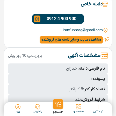
دامنه خاص
0912 4 900 900
iranfunmag@gmail.com
مشاهده سایت و سایر دامنه های فروشنده
مشخصات آگهی
بروزرسانی:
10 روز پیش
نام فارسی دامنه:
خبازان
پسوند:
.ir
تعداد کاراکتر:
8 کاراکتر
شرایط فروش:
نقد
نمایش بیشتر
ثبت آگهی
دسته‌بندی
جستجو
پشتیبانی
ورود