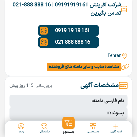
شرکت آفرینش 09191919161 | 16 888 888-021
تماس بگیرین
0919 19 19 161
021 888 888 16
Tehran
مشاهده سایت و سایر دامنه های فروشنده
مشخصات آگهی
بروزرسانی:
115 روز پیش
نام فارسی دامنه:
پسوند:
.ir
تعداد کاراکتر:
10 کاراکتر
ثبت آگهی
دسته‌بندی
جستجو
پشتیبانی
ورود