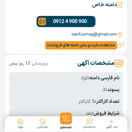
دامنه خاص
0912 4 900 900
iranfunmag@gmail.com
مشاهده سایت و سایر دامنه های فروشنده
مشخصات آگهی
بروزرسانی:
12 روز پیش
نام فارسی دامنه:
کولا
پسوند:
.ir
تعداد کاراکتر:
5 کاراکتر
شرایط فروش:
نقد
نمایش بیشتر
ثبت آگهی
دسته‌بندی
جستجو
پشتیبانی
ورود