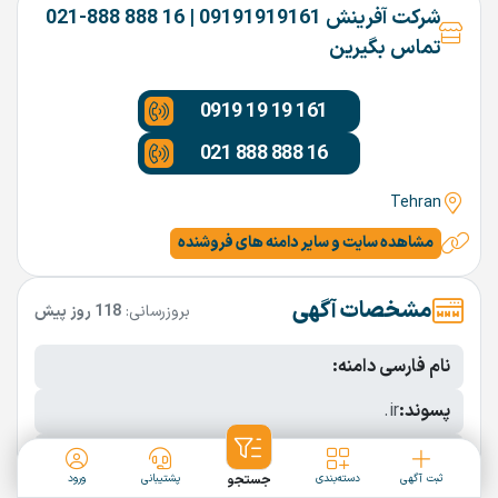
شرکت آفرینش 09191919161 | 16 888 888-021
تماس بگیرین
0919 19 19 161
021 888 888 16
Tehran
مشاهده سایت و سایر دامنه های فروشنده
مشخصات آگهی
بروزرسانی:
118 روز پیش
نام فارسی دامنه:
پسوند:
.ir
تعداد کاراکتر:
6 کاراکتر
ثبت آگهی
دسته‌بندی
جستجو
پشتیبانی
ورود