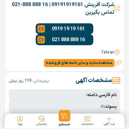
شرکت آفرینش 09191919161 | 16 888 888-021
تماس بگیرین
0919 19 19 161
021 888 888 16
Tehran
مشاهده سایت و سایر دامنه های فروشنده
مشخصات آگهی
بروزرسانی:
119 روز پیش
نام فارسی دامنه:
پسوند:
.ir
تعداد کاراکتر:
4 کاراکتر
ثبت آگهی
دسته‌بندی
جستجو
پشتیبانی
ورود