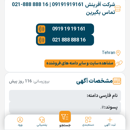
شرکت آفرینش 09191919161 | 16 888 888-021
تماس بگیرین
0919 19 19 161
021 888 888 16
Tehran
مشاهده سایت و سایر دامنه های فروشنده
مشخصات آگهی
بروزرسانی:
116 روز پیش
نام فارسی دامنه:
پسوند:
.ir
تعداد کاراکتر:
5 کاراکتر
ثبت آگهی
دسته‌بندی
جستجو
پشتیبانی
ورود