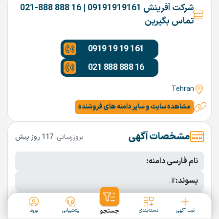
شرکت آفرینش 09191919161 | 16 888 888-021
تماس بگیرین
0919 19 19 161
021 888 888 16
Tehran
مشاهده سایت و سایر دامنه های فروشنده
مشخصات آگهی
بروزرسانی:
117 روز پیش
نام فارسی دامنه:
پسوند:
.ir
تعداد کاراکتر:
9 کاراکتر
ثبت آگهی
دسته‌بندی
جستجو
پشتیبانی
ورود