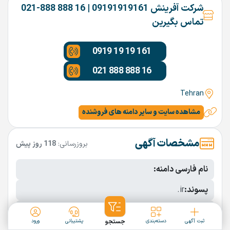
شرکت آفرینش 09191919161 | 16 888 888-021
تماس بگیرین
0919 19 19 161
021 888 888 16
Tehran
مشاهده سایت و سایر دامنه های فروشنده
مشخصات آگهی
بروزرسانی:
118 روز پیش
نام فارسی دامنه:
پسوند:
.ir
تعداد کاراکتر:
4 کاراکتر
ثبت آگهی
دسته‌بندی
جستجو
پشتیبانی
ورود