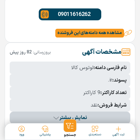
09011616262
مشاهده همه دامنه‌های این فروشنده
مشخصات آگهی
بروزرسانی:
82 روز پیش
نام فارسی دامنه:
لوتوس کالا
پسوند:
.ir
تعداد کاراکتر:
9 کاراکتر
شرایط فروش:
نقد
نمایش بیشتر
دامنه‌های مشابه
ثبت آگهی
دسته‌بندی
جستجو
پشتیبانی
ورود