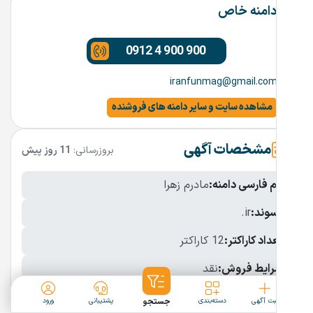
دامنه خاص
0912 4 900 900
iranfunmag@gmail.com
مشاهده سایت و سایر دامنه های فروشنده
مشخصات آگهی
بروزرسانی:
11 روز پیش
نام فارسی دامنه:
مادرم زهرا
پسوند:
.ir
تعداد کاراکتر:
12 کاراکتر
شرایط فروش:
نقد
نمایش بیشتر
ثبت آگهی
دسته‌بندی
جستجو
پشتیبانی
ورود