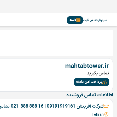
سیم‌کارت
تلفن ثابت
دامنه
mahtabtower.ir
تماس بگیرید
پرداخت امن دامنه
اطلاعات تماس فروشنده
شرکت آفرینش 09191919161 | 16 888 888-021 تماس بگیرین
Tehran