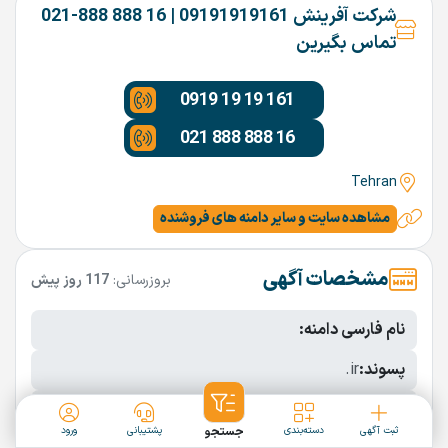
شرکت آفرینش 09191919161 | 16 888 888-021
تماس بگیرین
0919 19 19 161
021 888 888 16
Tehran
مشاهده سایت و سایر دامنه های فروشنده
مشخصات آگهی
بروزرسانی:
117 روز پیش
نام فارسی دامنه:
پسوند:
.ir
تعداد کاراکتر:
5 کاراکتر
ثبت آگهی
دسته‌بندی
جستجو
پشتیبانی
ورود