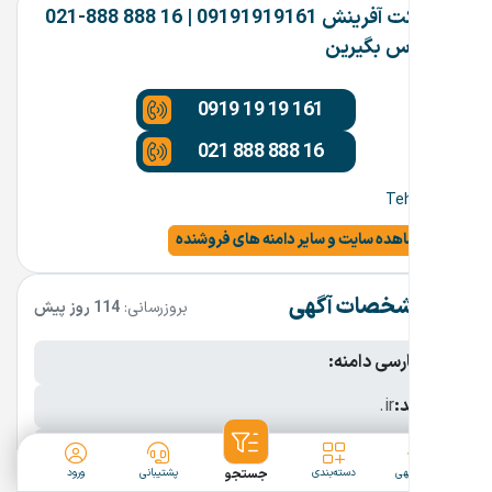
شرکت آفرینش 09191919161 | 16 888 888-021
تماس بگیرین
0919 19 19 161
021 888 888 16
Tehran
مشاهده سایت و سایر دامنه های فروشنده
مشخصات آگهی
بروزرسانی:
114 روز پیش
نام فارسی دامنه:
پسوند:
.ir
تعداد کاراکتر:
11 کاراکتر
ثبت آگهی
دسته‌بندی
جستجو
پشتیبانی
ورود