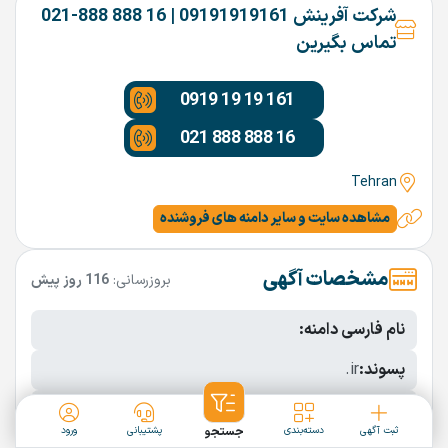
شرکت آفرینش 09191919161 | 16 888 888-021
تماس بگیرین
0919 19 19 161
021 888 888 16
Tehran
مشاهده سایت و سایر دامنه های فروشنده
مشخصات آگهی
بروزرسانی:
116 روز پیش
نام فارسی دامنه:
پسوند:
.ir
تعداد کاراکتر:
11 کاراکتر
ثبت آگهی
دسته‌بندی
جستجو
پشتیبانی
ورود