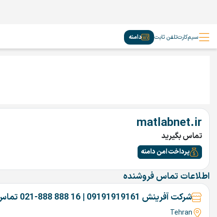
سیم‌کارت
تلفن ثابت
دامنه
matlabnet.ir
تماس بگیرید
پرداخت امن دامنه
اطلاعات تماس فروشنده
شرکت آفرینش 09191919161 | 16 888 888-021 تماس بگیرین
Tehran