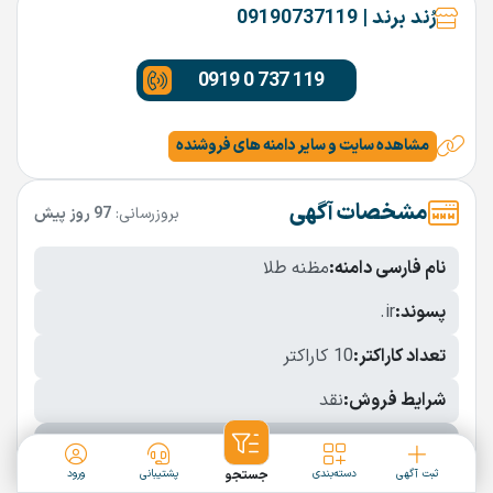
رُند برند | 09190737119
0919 0 737 119
مشاهده سایت و سایر دامنه های فروشنده
مشخصات آگهی
بروزرسانی:
97 روز پیش
نام فارسی دامنه:
مظنه طلا
پسوند:
.ir
تعداد کاراکتر:
10 کاراکتر
شرایط فروش:
نقد
نمایش بیشتر
ثبت آگهی
دسته‌بندی
جستجو
پشتیبانی
ورود