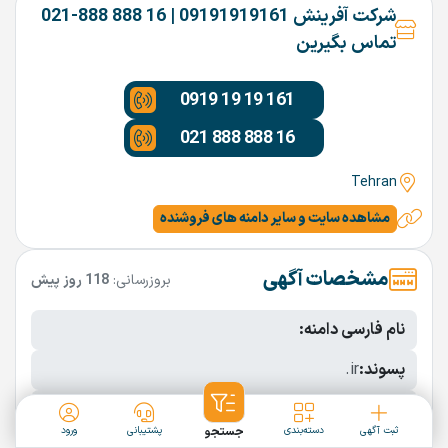
شرکت آفرینش 09191919161 | 16 888 888-021
تماس بگیرین
0919 19 19 161
021 888 888 16
Tehran
مشاهده سایت و سایر دامنه های فروشنده
مشخصات آگهی
بروزرسانی:
118 روز پیش
نام فارسی دامنه:
پسوند:
.ir
تعداد کاراکتر:
8 کاراکتر
ثبت آگهی
دسته‌بندی
جستجو
پشتیبانی
ورود