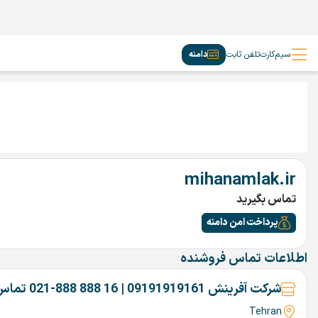
سیم‌کارت
تلفن ثابت
دامنه
mihanamlak.ir
تماس بگیرید
پرداخت امن دامنه
اطلاعات تماس فروشنده
شرکت آفرینش 09191919161 | 16 888 888-021 تماس بگیرین
Tehran