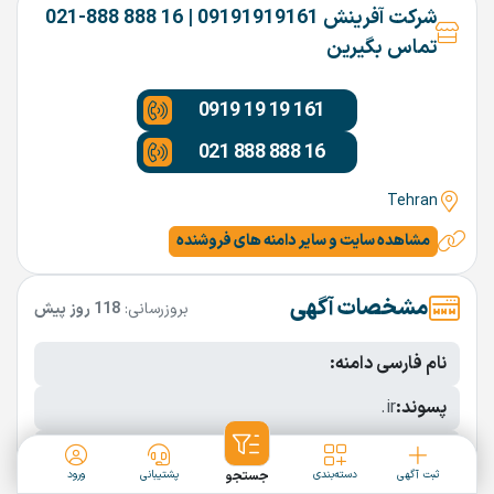
شرکت آفرینش 09191919161 | 16 888 888-021
تماس بگیرین
0919 19 19 161
021 888 888 16
Tehran
مشاهده سایت و سایر دامنه های فروشنده
مشخصات آگهی
بروزرسانی:
118 روز پیش
نام فارسی دامنه:
پسوند:
.ir
تعداد کاراکتر:
9 کاراکتر
ثبت آگهی
دسته‌بندی
جستجو
پشتیبانی
ورود