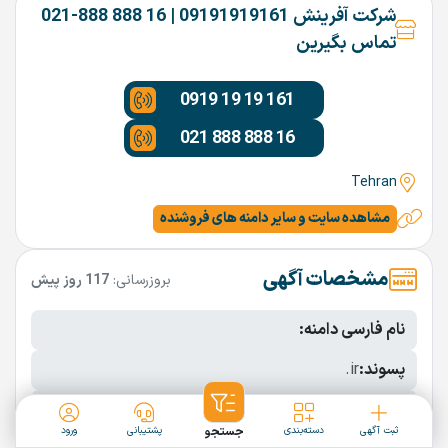
شرکت آفرینش 09191919161 | 16 888 888-021
تماس بگیرین
0919 19 19 161
021 888 888 16
Tehran
مشاهده سایت و سایر دامنه های فروشنده
مشخصات آگهی
بروزرسانی:
117 روز پیش
نام فارسی دامنه:
پسوند:
.ir
تعداد کاراکتر:
8 کاراکتر
ثبت آگهی
دسته‌بندی
جستجو
پشتیبانی
ورود