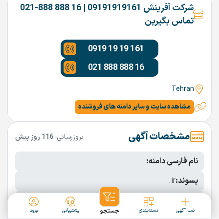
شرکت آفرینش 09191919161 | 16 888 888-021
تماس بگیرین
0919 19 19 161
021 888 888 16
Tehran
مشاهده سایت و سایر دامنه های فروشنده
مشخصات آگهی
بروزرسانی:
116 روز پیش
نام فارسی دامنه:
پسوند:
.ir
تعداد کاراکتر:
13 کاراکتر
ثبت آگهی
دسته‌بندی
جستجو
پشتیبانی
ورود