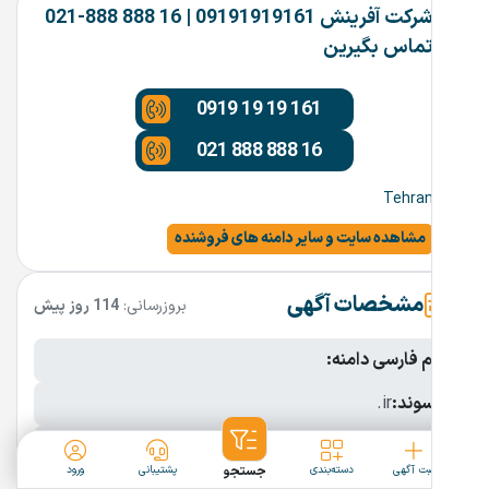
شرکت آفرینش 09191919161 | 16 888 888-021
تماس بگیرین
0919 19 19 161
021 888 888 16
Tehran
مشاهده سایت و سایر دامنه های فروشنده
مشخصات آگهی
بروزرسانی:
114 روز پیش
نام فارسی دامنه:
پسوند:
.ir
تعداد کاراکتر:
9 کاراکتر
ثبت آگهی
دسته‌بندی
جستجو
پشتیبانی
ورود