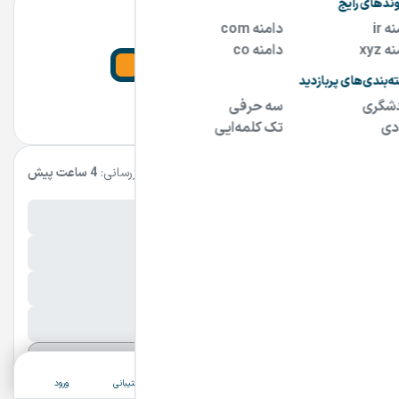
مشاور دامنه
09124900900
مشاهده سایت و سایر دامنه های فروشنده
مشخصات آگهی
بروزرسانی:
4 ساعت پیش
نام فارسی دامنه:
مراقبت مادر
پسوند:
.ir
تعداد کاراکتر:
9 کاراکتر
شرایط فروش:
نقد
نمایش بیشتر
ثبت آگهی
دسته‌بندی
جستجو
پشتیبانی
ورود