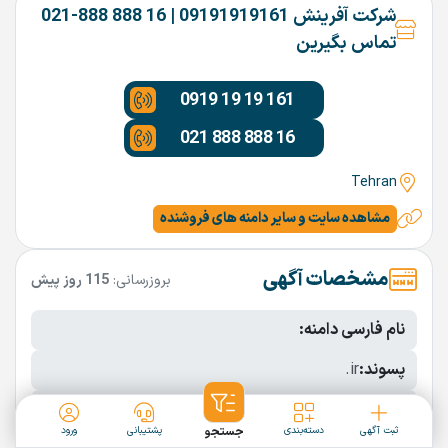
شرکت آفرینش 09191919161 | 16 888 888-021
تماس بگیرین
0919 19 19 161
021 888 888 16
Tehran
مشاهده سایت و سایر دامنه های فروشنده
مشخصات آگهی
بروزرسانی:
115 روز پیش
نام فارسی دامنه:
پسوند:
.ir
تعداد کاراکتر:
8 کاراکتر
ثبت آگهی
دسته‌بندی
جستجو
پشتیبانی
ورود