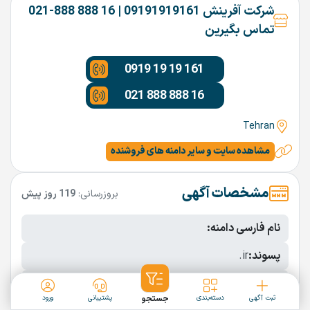
شرکت آفرینش 09191919161 | 16 888 888-021
تماس بگیرین
0919 19 19 161
021 888 888 16
Tehran
مشاهده سایت و سایر دامنه های فروشنده
مشخصات آگهی
بروزرسانی:
119 روز پیش
نام فارسی دامنه:
پسوند:
.ir
تعداد کاراکتر:
9 کاراکتر
ثبت آگهی
دسته‌بندی
جستجو
پشتیبانی
ورود