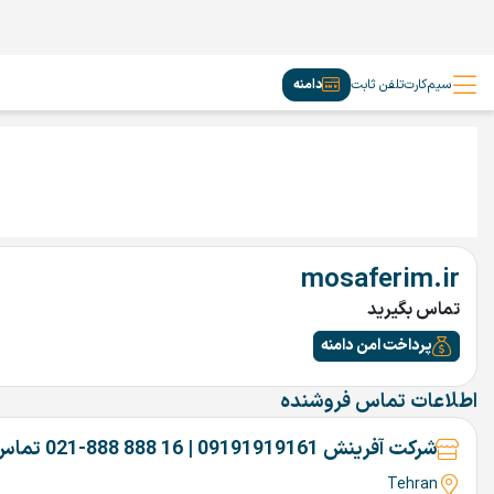
سیم‌کارت
تلفن ثابت
دامنه
mosaferim.ir
تماس بگیرید
پرداخت امن دامنه
اطلاعات تماس فروشنده
شرکت آفرینش 09191919161 | 16 888 888-021 تماس بگیرین
Tehran