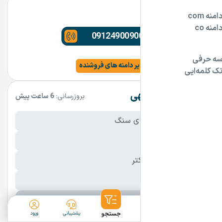
مشاور دامنه
09124900900
مشاهده سایت و سایر دامنه های فروشنده
مشخصات آگهی
بروزرسانی:
6 ساعت پیش
نام فارسی دامنه:
آقای سنگ
پسوند:
.ir
تعداد کاراکتر:
7 کاراکتر
شرایط فروش:
نقد
نمایش بیشتر
ثبت آگهی
دسته‌بندی
جستجو
پشتیبانی
ورود