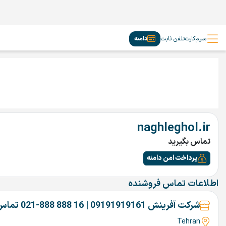
سیم‌کارت
تلفن ثابت
دامنه
naghleghol.ir
تماس بگیرید
پرداخت امن دامنه
اطلاعات تماس فروشنده
شرکت آفرینش 09191919161 | 16 888 888-021 تماس بگیرین
Tehran