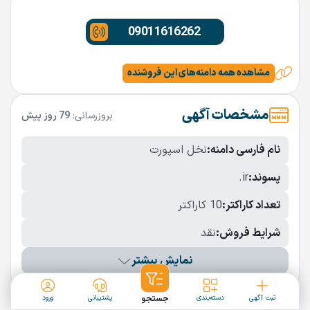
09011616262
مشاهده همه دامنه‌های این فروشنده
مشخصات آگهی
بروزرسانی:
79 روز پیش
نام فارسی دامنه:
نخل اسپورت
پسوند:
.ir
تعداد کاراکتر:
10 کاراکتر
شرایط فروش:
نقد
نمایش بیشتر
دامنه‌های مشابه
ثبت آگهی
دسته‌بندی
جستجو
پشتیبانی
ورود