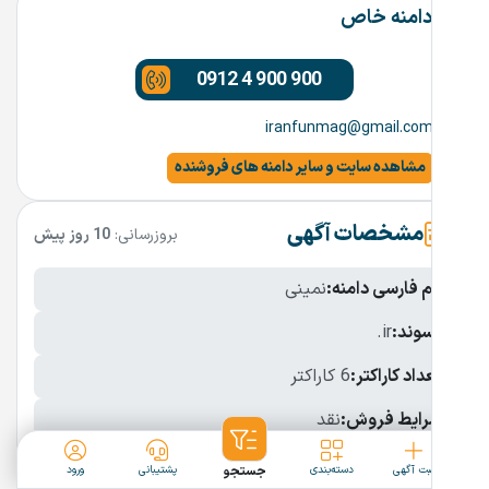
دامنه خاص
0912 4 900 900
iranfunmag@gmail.com
مشاهده سایت و سایر دامنه های فروشنده
مشخصات آگهی
بروزرسانی:
10 روز پیش
نام فارسی دامنه:
نمینی
پسوند:
.ir
تعداد کاراکتر:
6 کاراکتر
شرایط فروش:
نقد
نمایش بیشتر
ثبت آگهی
دسته‌بندی
جستجو
پشتیبانی
ورود