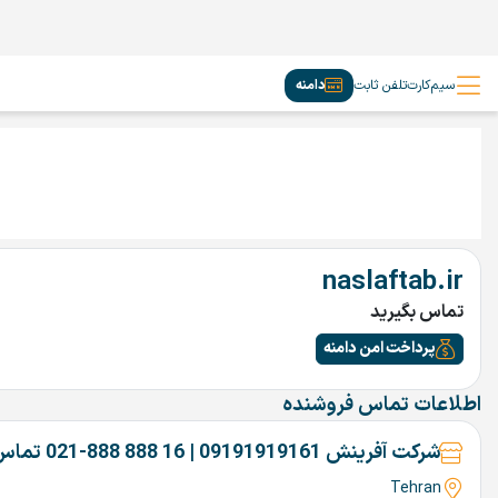
سیم‌کارت
تلفن ثابت
دامنه
naslaftab.ir
تماس بگیرید
پرداخت امن دامنه
اطلاعات تماس فروشنده
شرکت آفرینش 09191919161 | 16 888 888-021 تماس بگیرین
Tehran