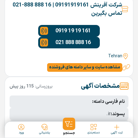
شرکت آفرینش 09191919161 | 16 888 888-021
تماس بگیرین
0919 19 19 161
021 888 888 16
Tehran
مشاهده سایت و سایر دامنه های فروشنده
مشخصات آگهی
بروزرسانی:
115 روز پیش
نام فارسی دامنه:
پسوند:
.ir
تعداد کاراکتر:
8 کاراکتر
ثبت آگهی
دسته‌بندی
جستجو
پشتیبانی
ورود