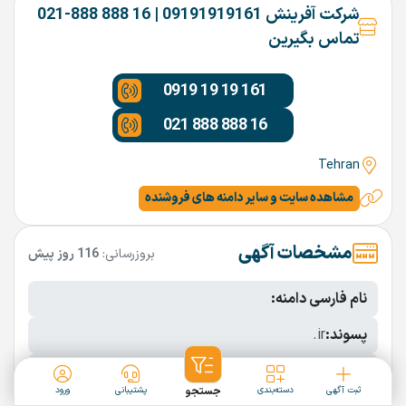
شرکت آفرینش 09191919161 | 16 888 888-021
تماس بگیرین
0919 19 19 161
021 888 888 16
Tehran
مشاهده سایت و سایر دامنه های فروشنده
مشخصات آگهی
بروزرسانی:
116 روز پیش
نام فارسی دامنه:
پسوند:
.ir
تعداد کاراکتر:
5 کاراکتر
ثبت آگهی
دسته‌بندی
جستجو
پشتیبانی
ورود