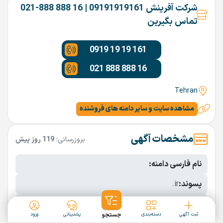
شرکت آفرینش 09191919161 | 16 888 888-021
تماس بگیرین
0919 19 19 161
021 888 888 16
Tehran
مشاهده سایت و سایر دامنه های فروشنده
مشخصات آگهی
بروزرسانی:
119 روز پیش
نام فارسی دامنه:
پسوند:
.ir
تعداد کاراکتر:
10 کاراکتر
ثبت آگهی
دسته‌بندی
جستجو
پشتیبانی
ورود