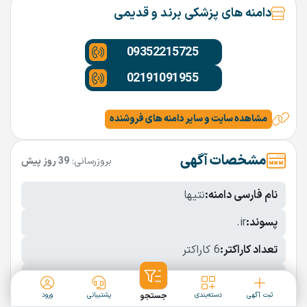
دامنه های پزشکی برند و قدیمی
09352215725
02191091955
مشاهده سایت و سایر دامنه های فروشنده
مشخصات آگهی
بروزرسانی:
39 روز پیش
نام فارسی دامنه:
نتیها
پسوند:
.ir
تعداد کاراکتر:
6 کاراکتر
شرایط فروش:
نقد
ثبت آگهی
دسته‌بندی
جستجو
پشتیبانی
ورود
نمایش بیشتر