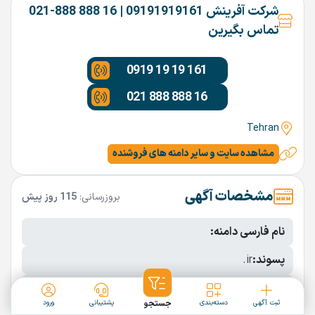
شرکت آفرینش 09191919161 | 16 888 888-021
تماس بگیرین
0919 19 19 161
021 888 888 16
Tehran
مشاهده سایت و سایر دامنه های فروشنده
مشخصات آگهی
بروزرسانی:
115 روز پیش
نام فارسی دامنه:
پسوند:
.ir
تعداد کاراکتر:
11 کاراکتر
ثبت آگهی
دسته‌بندی
جستجو
پشتیبانی
ورود