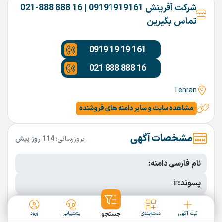
شرکت آفرینش 09191919161 | 16 888 888-021
تماس بگیرین
0919 19 19 161
021 888 888 16
Tehran
مشاهده سایت و سایر دامنه های فروشنده
مشخصات آگهی
بروزرسانی:
114 روز پیش
نام فارسی دامنه:
پسوند:
.ir
تعداد کاراکتر:
10 کاراکتر
ثبت آگهی
دسته‌بندی
جستجو
پشتیبانی
ورود