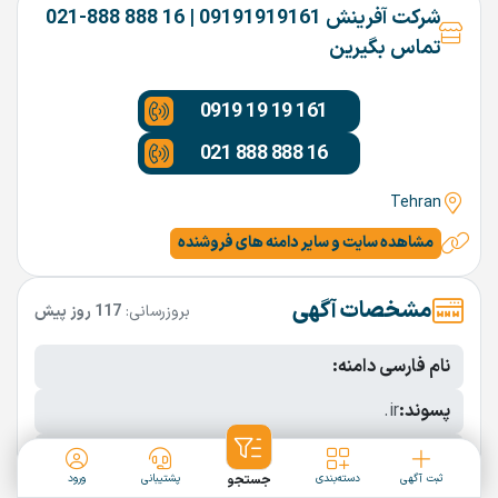
شرکت آفرینش 09191919161 | 16 888 888-021
تماس بگیرین
0919 19 19 161
021 888 888 16
Tehran
مشاهده سایت و سایر دامنه های فروشنده
مشخصات آگهی
بروزرسانی:
117 روز پیش
نام فارسی دامنه:
پسوند:
.ir
تعداد کاراکتر:
7 کاراکتر
ثبت آگهی
دسته‌بندی
جستجو
پشتیبانی
ورود