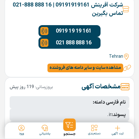
شرکت آفرینش 09191919161 | 16 888 888-021
تماس بگیرین
0919 19 19 161
021 888 888 16
Tehran
مشاهده سایت و سایر دامنه های فروشنده
مشخصات آگهی
بروزرسانی:
119 روز پیش
نام فارسی دامنه:
پسوند:
.ir
تعداد کاراکتر:
7 کاراکتر
ثبت آگهی
دسته‌بندی
جستجو
پشتیبانی
ورود