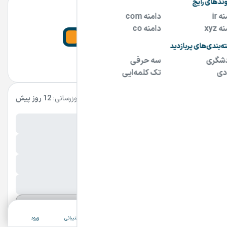
دامنه خاص
09124900900
مشاهده سایت و سایر دامنه های فروشنده
مشخصات آگهی
بروزرسانی:
12 روز پیش
نام فارسی دامنه:
نوولا
پسوند:
.ir
تعداد کاراکتر:
6 کاراکتر
شرایط فروش:
نقد
نمایش بیشتر
ثبت آگهی
دسته‌بندی
جستجو
پشتیبانی
ورود