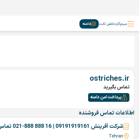
سیم‌کارت
تلفن ثابت
دامنه
ostriches.ir
تماس بگیرید
پرداخت امن دامنه
اطلاعات تماس فروشنده
شرکت آفرینش 09191919161 | 16 888 888-021 تماس بگیرین
Tehran