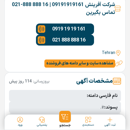
شرکت آفرینش 09191919161 | 16 888 888-021
تماس بگیرین
0919 19 19 161
021 888 888 16
Tehran
مشاهده سایت و سایر دامنه های فروشنده
مشخصات آگهی
بروزرسانی:
114 روز پیش
نام فارسی دامنه:
پسوند:
.ir
تعداد کاراکتر:
10 کاراکتر
ثبت آگهی
دسته‌بندی
جستجو
پشتیبانی
ورود