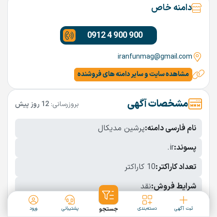
دامنه خاص
0912 4 900 900
iranfunmag@gmail.com
مشاهده سایت و سایر دامنه های فروشنده
مشخصات آگهی
بروزرسانی:
12 روز پیش
نام فارسی دامنه:
پرشین مدیکال
پسوند:
.ir
تعداد کاراکتر:
10 کاراکتر
شرایط فروش:
نقد
نمایش بیشتر
ثبت آگهی
دسته‌بندی
جستجو
پشتیبانی
ورود