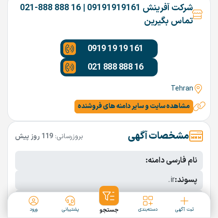
شرکت آفرینش 09191919161 | 16 888 888-021
تماس بگیرین
0919 19 19 161
021 888 888 16
Tehran
مشاهده سایت و سایر دامنه های فروشنده
مشخصات آگهی
بروزرسانی:
119 روز پیش
نام فارسی دامنه:
پسوند:
.ir
تعداد کاراکتر:
10 کاراکتر
ثبت آگهی
دسته‌بندی
جستجو
پشتیبانی
ورود