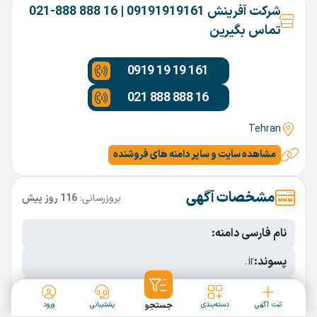
شرکت آفرینش 09191919161 | 16 888 888-021
تماس بگیرین
0919 19 19 161
021 888 888 16
Tehran
مشاهده سایت و سایر دامنه های فروشنده
مشخصات آگهی
بروزرسانی:
116 روز پیش
نام فارسی دامنه:
پسوند:
.ir
تعداد کاراکتر:
9 کاراکتر
ثبت آگهی
دسته‌بندی
جستجو
پشتیبانی
ورود