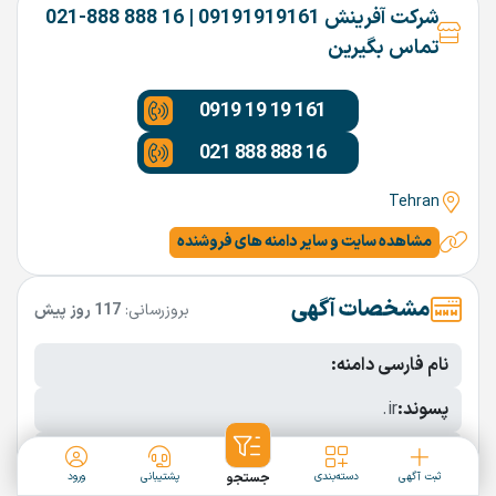
شرکت آفرینش 09191919161 | 16 888 888-021
تماس بگیرین
0919 19 19 161
021 888 888 16
Tehran
مشاهده سایت و سایر دامنه های فروشنده
مشخصات آگهی
بروزرسانی:
117 روز پیش
نام فارسی دامنه:
پسوند:
.ir
تعداد کاراکتر:
12 کاراکتر
ثبت آگهی
دسته‌بندی
جستجو
پشتیبانی
ورود