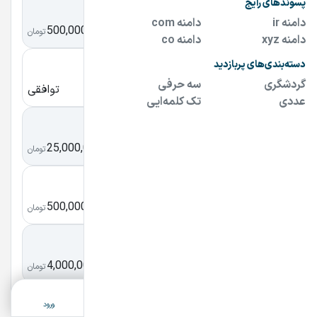
piston.ir
500,000,000
پیستون
تومان
Agahicenter.com
توافقی
آگهی سنتر
Bittercoffee.ir
25,000,000
قهوه تلخ
تومان
sabady.ir
500,000,000
سبدی
تومان
lionland.ir
4,000,000
لایون لند
تومان
ثبت آگهی
دسته‌بندی
جستجو
پشتیبانی
ورود
GYYM.ir