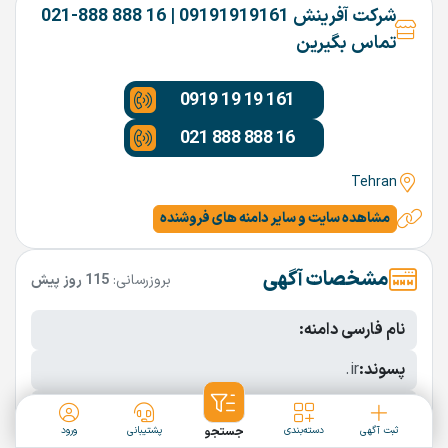
شرکت آفرینش 09191919161 | 16 888 888-021
تماس بگیرین
0919 19 19 161
021 888 888 16
Tehran
مشاهده سایت و سایر دامنه های فروشنده
مشخصات آگهی
بروزرسانی:
115 روز پیش
نام فارسی دامنه:
پسوند:
.ir
تعداد کاراکتر:
10 کاراکتر
ثبت آگهی
دسته‌بندی
جستجو
پشتیبانی
ورود