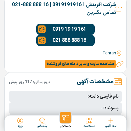
شرکت آفرینش 09191919161 | 16 888 888-021
تماس بگیرین
0919 19 19 161
021 888 888 16
Tehran
مشاهده سایت و سایر دامنه های فروشنده
مشخصات آگهی
بروزرسانی:
117 روز پیش
نام فارسی دامنه:
پسوند:
.ir
تعداد کاراکتر:
8 کاراکتر
ثبت آگهی
دسته‌بندی
جستجو
پشتیبانی
ورود